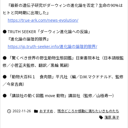
『最新の遺伝子研究がダーウィンの進化論を否定？生命の90%は
ヒトと同時期に出現した』
https://true-ark.com/news-evolution/
● TRUTH SEEKER「ダーウィン進化論への反論」
『進化論の論理的限界』
https://jp.truth-seeker.info/進化論の論理的限界/
● 「驚くべき世界の野生動物生態図鑑」日東書院本社（日本語版監
修／小菅正夫監修、翻訳／黒輪 篤嗣）
● 「動物大百科１ 食肉類」平凡社（編／D.W.マクドナルド、監修
／今泉吉典）
● 「講談社の動く図鑑 move 動物」講談社（監修／山極寿一）
2022-11-26
おすすめ
,
残念どころか感動に満ちたいきものたち


蒲原 英子
