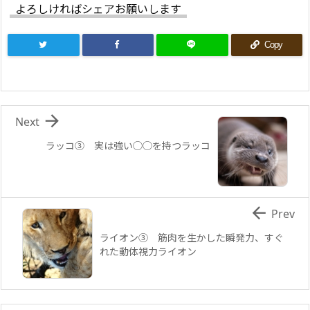
よろしければシェアお願いします
Copy

Next
ラッコ③ 実は強い◯◯を持つラッコ

Prev
ライオン③ 筋肉を生かした瞬発力、すぐ
れた動体視力ライオン